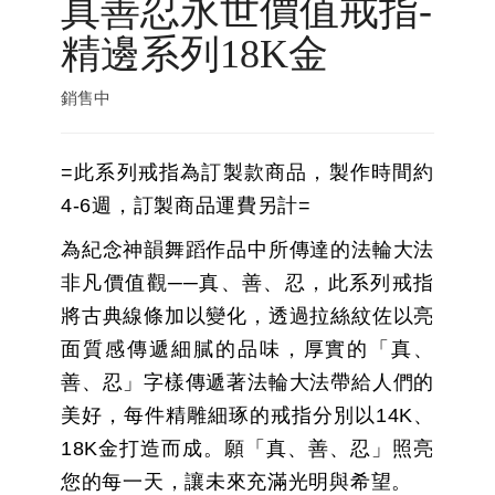
真善忍永世價值戒指-
精邊系列18K金
銷售中
=此系列戒指為訂製款商品，製作時間約
4-6週，訂製商品運費另計=
為紀念神韻舞蹈作品中所傳達的法輪大法
非凡價值觀──真、善、忍，此系列戒指
將古典線條加以變化，透過拉絲紋佐以亮
面質感傳遞細膩的品味，厚實的「真、
善、忍」字樣傳遞著法輪大法帶給人們的
美好，每件精雕細琢的戒指分別以14K、
18K金打造而成。願「真、善、忍」照亮
您的每一天，讓未來充滿光明與希望。