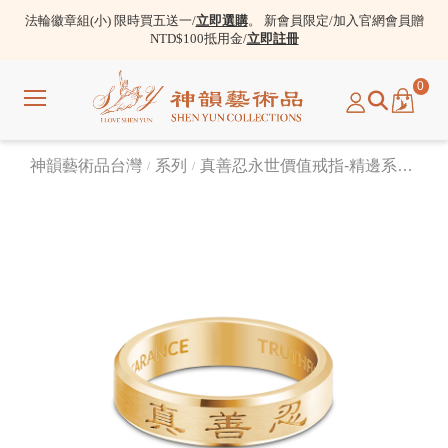
法輪徽章組(小) 限時買五送一/
立即選購
。 新會員限定/加入官網會員贈
NTD$100抵用金/
立即註冊
0
選
單
神韻藝術品台灣
系列
真善忍永世價值戒指-精邊系列18K金