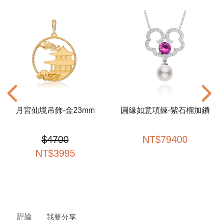
月宮仙境吊飾-金23mm
圓緣如意項鍊-紫石榴加鑽
$
4700
NT
$
79400
NT$
3995
評論
我要分享