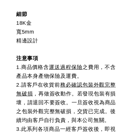
細節
18K金
寬5mm
精邊設計
注意事項
1.商品價格含
運送過程保險
之費用，不含
產品本身產物保險及運費。
2.請客戶在收貨前
務必確認包裝外觀完整
無破損
，再做簽收動作。若發現包裝有損
壞，請退回不要簽收。一旦簽收視為商品
之包裝外觀完整無破損，交貨已完成。後
續均由客戶自行負責，與本公司無關。
3.此系列各項商品一經客戶簽收後，即視