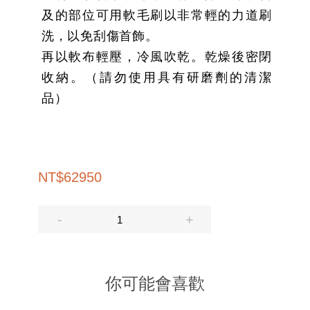
及的部位可用軟毛刷以非常輕的力道刷
洗，以免刮傷首飾。
再以軟布輕壓，冷風吹乾。乾燥後密閉
收納。（請勿使用具有研磨劑的清潔
品）
NT
$
62950
你可能會喜歡