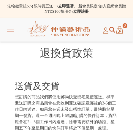
法輪徽章組(小) 限時買五送一/
立即選購
。 新會員限定/加入官網會員贈
NTD$100抵用金/
立即註冊
0
選
單
退換貨政策
送貨及交貨
您訂購的商品我們將使用郵局快遞或宅急便運送。標準
遞送訂購之商品應會在您收到運送確認電郵後的3-5個工
作日內送達。如果您在週末發出標準訂單，最快將於星
期一發貨。週一至週四晚上6點前訂購的快件訂單，貨品
應會在2～3個工作日內送達，除非需要額外的驗證。星
期五下午至星期日的快件訂單將於下個星期一處理。