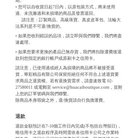
期。
• 您可以自收貨日起7日內，以原包裝方式，將未使用
過、未洗滌過和未損壞的商品及發票退回。
請注意：訂製商品、高級珠寶、真皮皮革包、法輪大
法系列是不可退/換貨的。
• 如果您收到錯誤的品項，請立即與我們聯繫，我們將盡
速處理。
• 如果您要求更換的產品已無存貨，我們將扣除運費後退
款到您指定的銀行帳戶或原刷卡之信用卡。
請注意，已使用過或經人為損壞的商品將不被接受退
貨，華彩精品有限公司保留拒絕任何不符合上述退貨要
求商品之退貨權。若有退換貨需求，請盡速致電 02-
service@huacaiboutique.com
27580011 或電郵至
，並附
上您的訂單號碼與我們聯繫。
除商品本身瑕疵之外，退/換貨請自行負擔運費。
退款
退款金額預計在7-10個工作日內完成(不包括台灣假日)，
唯信用卡之退款程序及時間需依各信用卡公司之作業時