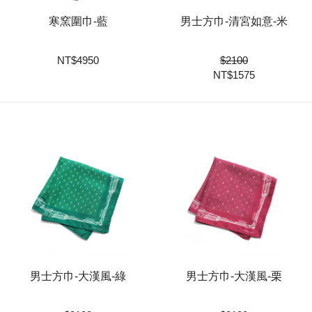
寒窯圍巾-藍
男士方巾-清宮如意-米
NT
$
4950
$
2100
NT$
1575
男士方巾-大漢風-綠
男士方巾-大漢風-栗