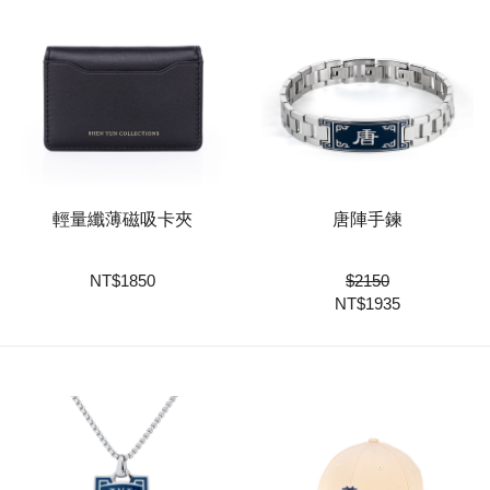
輕量纖薄磁吸卡夾
唐陣手鍊
NT
$
1850
$
2150
NT$
1935