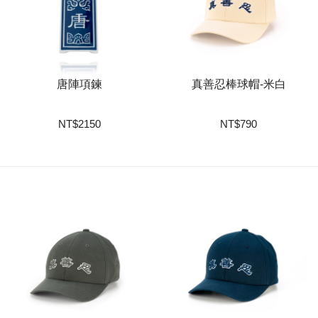
唐陣項鍊
真善忍棒球帽-米白
NT
$
2150
NT
$
790