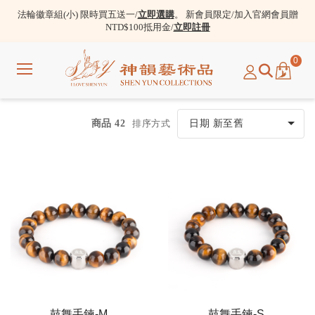
法輪徽章組(小) 限時買五送一/
立即選購
。 新會員限定/加入官網會員贈
NTD$100抵用金/
立即註冊
0
選
單
商品 42
排序方式
鼓舞手鍊-M
鼓舞手鍊-S