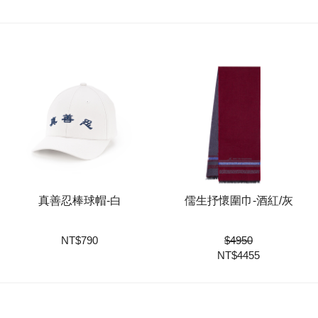
真善忍棒球帽-白
儒生抒懷圍巾-酒紅/灰
NT
$
790
$
4950
NT$
4455