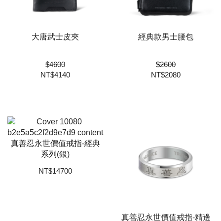
大唐武士皮夾
經典款男士腰包
$
4600
$
2600
NT$
4140
NT$
2080
真善忍永世價值戒指-經典
系列(銀)
NT
$
14700
真善忍永世價值戒指-精邊