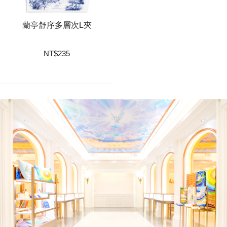
蘭亭舒序多層次L夾
NT
$
235