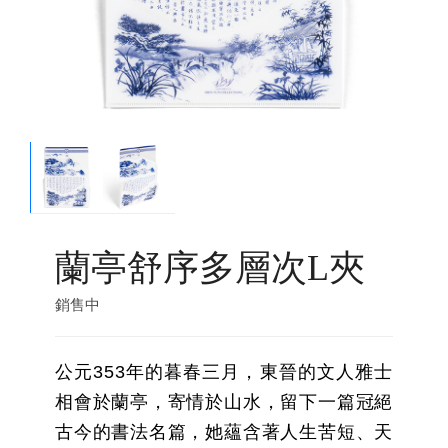
蘭亭舒序多層次L夾
銷售中
公元353年的暮春三月，東晉的文人雅士
相會於蘭亭，寄情於山水，留下一篇冠絕
古今的書法名篇，她蘊含著人生苦短、天