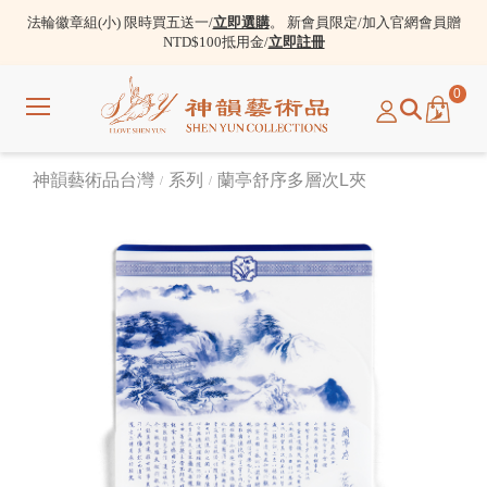
法輪徽章組(小) 限時買五送一/
立即選購
。 新會員限定/加入官網會員贈
NTD$100抵用金/
立即註冊
0
選
單
神韻藝術品台灣
系列
蘭亭舒序多層次L夾