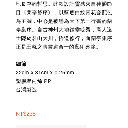
地長存的哲思。此款設計靈感來自神韻節
目《蘭亭舒序》，以藍底白紋青花瓷配色
為主調，中心是被譽為天下第一行書的蘭
亭集序。自古神州大地鍾靈毓秀，高人逸
士隱於名山大川，悟道修行，而蘭亭集序
正是王羲之將書道合一的藝術典範。
細節
22cm x 31cm x 0.25mm
塑膠聚丙烯 PP
台灣製造
NT
$
235