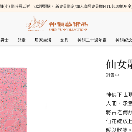
(小) 限時買五送一/
立即選購
。 新會員限定/加入官網會員贈NTD$100抵用金
男士
兒童
居家生活
文具
神韻二十週年慶
神韻紀
仙女
銷售中
神佛下世
人間，承
將古老傳
仙花綻放
暖與歡笑