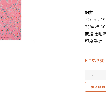
細節
72cm x 1
70% 棉 3
雙邊睫毛
印度製造
NT
$
2350