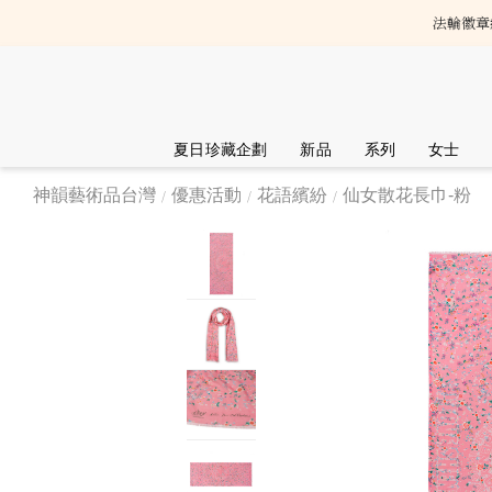
法輪徽章組
選
單
夏日珍藏企劃
新品
系列
女士
神韻藝術品台灣
優惠活動
花語繽紛
仙女散花長巾-粉