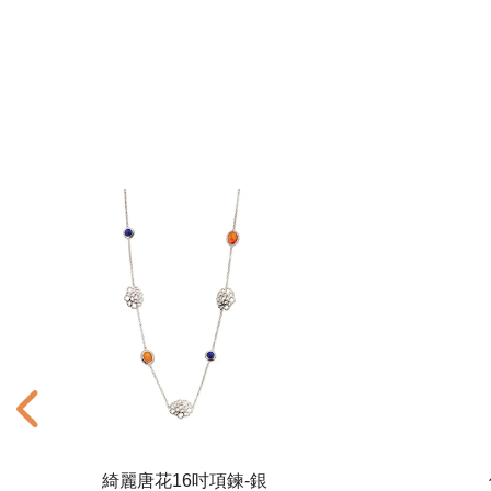
綺麗唐花16吋項鍊-銀