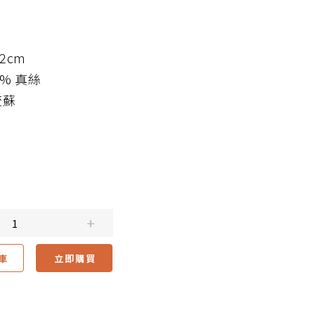
92cm
0% 真絲
流蘇