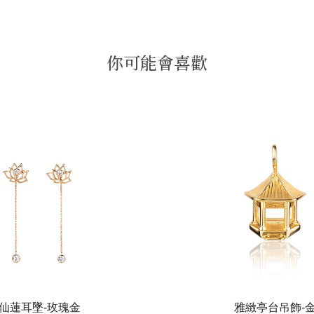
你可能會喜歡
仙蓮耳墜-玫瑰金
雅緻亭台吊飾-