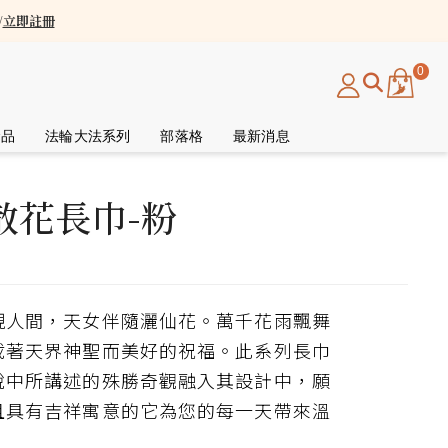
/
立即註冊
0
念品
法輪大法系列
部落格
最新消息
散花長巾-粉
現人間，天女伴隨灑仙花。萬千花雨飄舞
載著天界神聖而美好的祝福。此系列長巾
說中所講述的殊勝奇觀融入其設計中，願
且具有吉祥寓意的它為您的每一天帶來溫
。