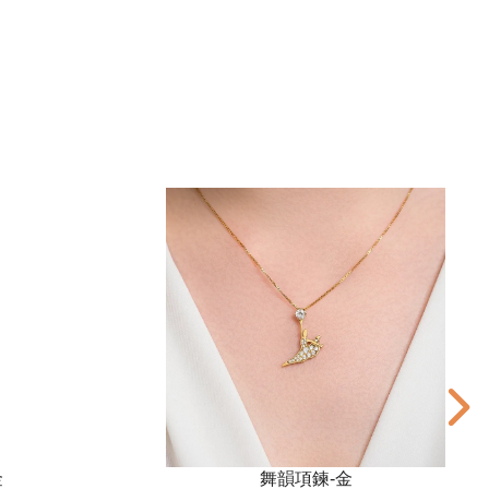
金
舞韻項鍊-金