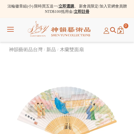
法輪徽章組(小) 限時買五送一/
立即選購
。 新會員限定/加入官網會員贈
NTD$100抵用金/
立即註冊
0
選
單
神韻藝術品台灣
新品
木蘭雙面扇