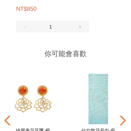
NT
$
850
你可能會喜歡
綺麗唐花耳墜-橙
仙女散花長巾-藍