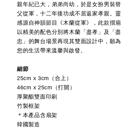
親年紀已大，弟弟尚幼，於是女扮男裝替
父從軍，十二年後功成不居返家孝親。靈
感源自神韻節目《木蘭從軍》，此款摺扇
以精美的配色分別將木蘭「盡孝」及「盡
忠」的舞台場景再現其雙面設計中，願為
您的生活帶來溫馨與啟發。
細節
25cm x 3cm（合上）
46cm x 25cm（打開）
厚聚酯雙面印刷
竹製框架
＊本產品含扇架
韓國製造​