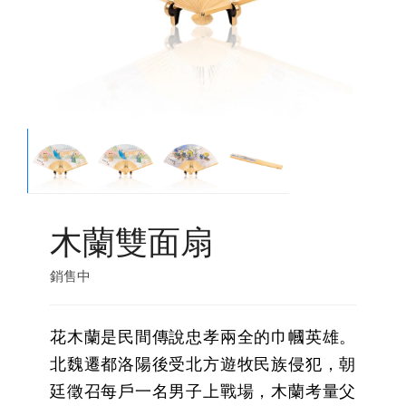
木蘭雙面扇
銷售中
花木蘭是民間傳說忠孝兩全的巾幗英雄。
北魏遷都洛陽後受北方遊牧民族侵犯，朝
廷徵召每戶一名男子上戰場，木蘭考量父