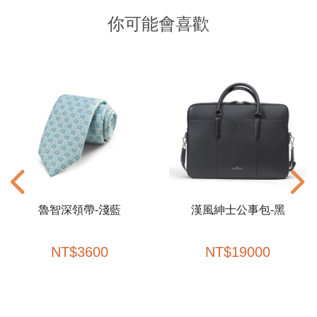
你可能會喜歡
魯智深領帶-淺藍
漢風紳士公事包-黑
NT
$
3600
NT
$
19000