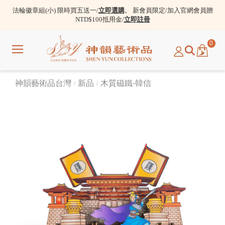
法輪徽章組(小) 限時買五送一/
立即選購
。 新會員限定/加入官網會員贈
NTD$100抵用金/
立即註冊
0
選
單
神韻藝術品台灣
新品
木質磁鐵-韓信