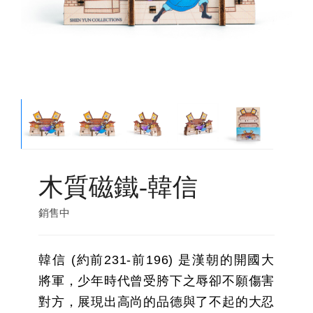
木質磁鐵-韓信
銷售中
韓信 (約前231-前196) 是漢朝的開國大
將軍，少年時代曾受胯下之辱卻不願傷害
對方，展現出高尚的品德與了不起的大忍